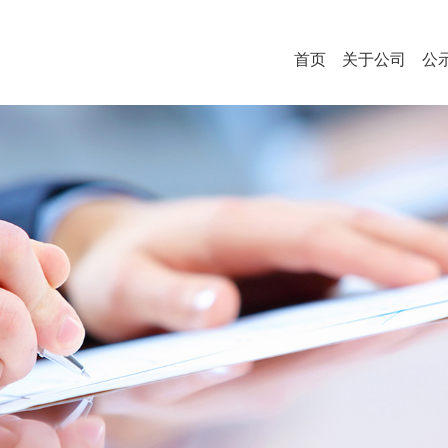
首页
关于公司
公