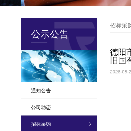
招标采
公示公告
德阳
旧国
2026-05-2
通知公告
公司动态
招标采购