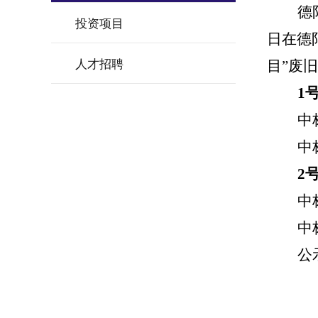
德
投资项目
日在德
人才招聘
目”废
1
中
中
2
中
中
公