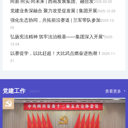
向新·向实·向未来 | 西南发展集团、融合发
2026-02-05
党建业务深融合 聚力攻坚促发展 | 集团开展
2025-12-29
强化生态协同，共拓前沿赛道 | 兰军带队参加
2025-12-
05
弘扬宪法精神 筑牢法治根基——集团深入开展“
2025-
12-04
以赛促学，以比赶超！大比武点燃奋进热潮！
2025-11-
21
党建工作
查看更多
PARTY