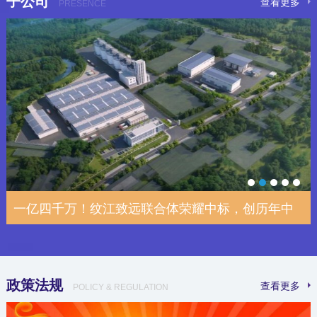
子公司
查看更多
PRESENCE
井盖保卫战 | 潺亭水务守护群众脚下安全
一亿四千万！纹江致远联合体荣耀中标，创历年中
“食”力赋能 | 众嘉公司以管理，致安心
筑牢安全防线 | 西南污水公司开展危险废物泄
实战练兵，防患未“燃” | 众嘉公司举办20
政策法规
查看更多
POLICY & REGULATION