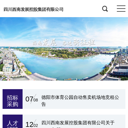
招标
市体育公园自动售卖机场地竞租公
四川西南发展控股
05
08
采购
取全业务能
人才
四川西南发展控股集团有限公司关于
四川西南发展控
26
12