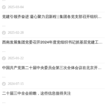
2025-03-04
党建引领齐奋进 凝心聚力启新程 | 集团各党支部召开组织生活会暨民主评议党员大会
…
2025-02-28
西南发展集团党委召开2024年度党组织书记抓基层党建工作述职评议会议
…
2025-01-22
中国共产党第二十届中央委员会第三次全体会议在北京开始举行
…
2024-07-15
二十届三中全会前瞻，这些信息值得关注
…